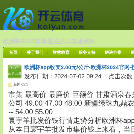
欧洲杯2024官网-投注入口欢迎您&
首页
关于我们
智慧教育
服务支持
解决方案
欧洲杯app收支2.00元/公斤-欧洲杯2024官网
2024
07月02日
发布日期：2024-07-02 09:24 点击次数
新闻动态
市集 最高价 最廉价 巨额价 甘肃酒泉
公司 49.00 47.00 48.00 新疆绿
-- 54.00 55.00
寰宇羊批发价钱行情走势分析欧洲杯ap
从本日寰宇羊批发市集价钱上来看，当日最