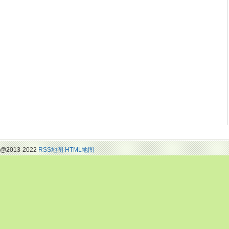
@2013-2022
RSS地图
HTML地图