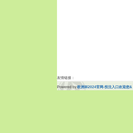
友情链接：
Powered by
欧洲杯2024官网-投注入口欢迎您&