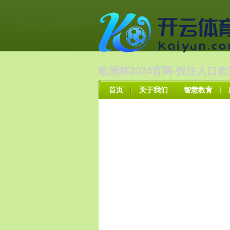
欧洲杯2024官网-投注入口欢
首页
关于我们
智慧教育