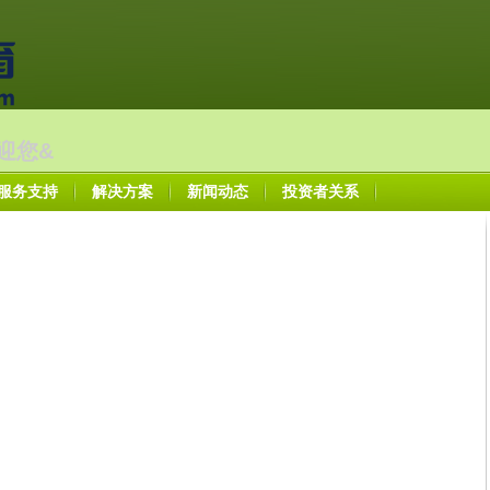
迎您&
服务支持
解决方案
新闻动态
投资者关系