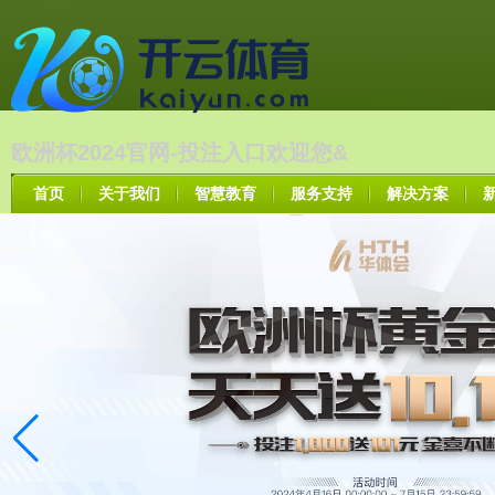
欧洲杯2024官网-投注入口欢迎您&
首页
关于我们
智慧教育
服务支持
解决方案