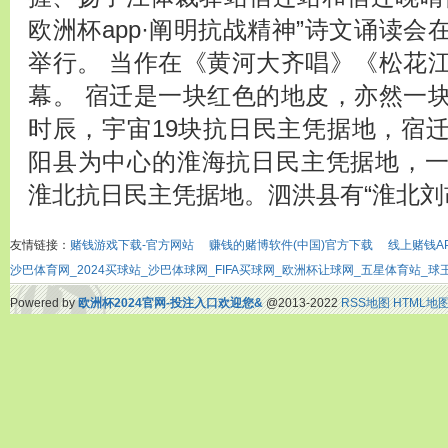
欧洲杯app·阐明抗战精神”诗文诵读
举行。 当作在《黄河大齐唱》《松花
幕。 宿迁是一块红色的地皮，亦然一
时辰，宇宙19块抗日民主凭据地，宿
阳县为中心的淮海抗日民主凭据地，
淮北抗日民主凭据地。泗洪县有“淮北刘胡
友情链接：
赌钱游戏下载-官方网站
赚钱的赌博软件(中国)官方下载
线上赌钱A
沙巴体育网_2024买球站_沙巴体球网_FIFA买球网_欧洲杯让球网_五星体育站_
Powered by
欧洲杯2024官网-投注入口欢迎您&
@2013-2022
RSS地图
HTML地