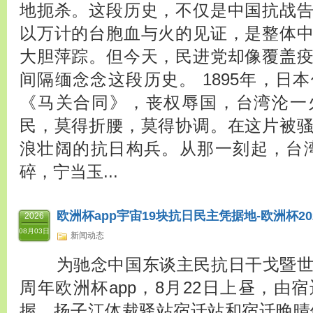
地扼杀。这段历史，不仅是中国抗战
以万计的台胞血与火的见证，是整体
大胆萍踪。但今天，民进党却像覆盖
间隔缅念念这段历史。 1895年，日
《马关合同》，丧权辱国，台湾沦一
民，莫得折腰，莫得协调。在这片被
浪壮阔的抗日构兵。从那一刻起，台
碎，宁当玉...
欧洲杯app宇宙19块抗日民主凭据地-欧洲杯2
2026
08月03日
新闻动态
为驰念中国东谈主民抗日干戈暨世
周年欧洲杯app，8月22日上昼，由
握、扬子江体裁驿站宿迁站和宿迁晚晴