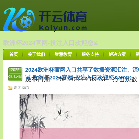
欧洲杯2024官网-投注入口欢迎您&
首页
关于我们
智慧教育
服务支持
解决方案
2024欧洲杯官网入口共享了数据资源汇注、
2025
诫-欧洲杯2024官网-投注入口欢迎您&amp;
08月14日
发布日期：2025-08-14 09:03 点击次数
新闻动态