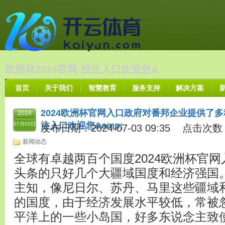
欧洲杯2024官网-投注入口欢迎您&
首页
关于我们
智慧教育
服务支持
解决方案
2024欧洲杯官网入口政府对番邦企业提供了多种
2024
注入口欢迎您&amp;
07月03日
发布日期：2024-07-03 09:35 点击次数
新闻动态
全球有卓越两百个国度2024欧洲杯官
头条的只好几个大疆域国度和经济强国
主知，像尼日尔、苏丹、马里这些疆域
的国度，由于经济发展水平较低，常被
平洋上的一些小岛国，好多东说念主致