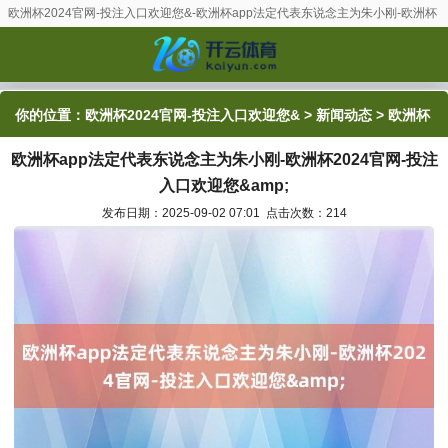
欧洲杯2024官网-投注入口欢迎您&-欧洲杯app法定代表东说念主为朱小刚-欧洲杯
2024官网-投注入口欢迎您&amp;
你的位置：
欧洲杯2024官网-投注入口欢迎您&
>
新闻动态
> 欧洲杯
欧洲杯app法定代表东说念主为朱小刚-欧洲杯2024官网-投注
app法定代表东说念主为朱小刚-欧洲杯2024官网-投注入口欢迎您
入口欢迎您&amp;
&amp;
发布日期：2025-09-02 07:01 点击次数：214