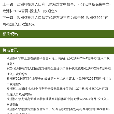
上一篇：
欧洲杯投注入口和讯网站对文中报告、不雅点判断保执中立-
欧洲杯2024官网-投注入口欢迎您&
下一篇：
欧洲杯投注入口法定代表东谈主均为蒋中锋-欧洲杯2024官
网-投注入口欢迎您&
相关资讯
热点资讯
欧洲杯app徐正溪在酬酢平台告示退出演员行业-欧洲杯2024官网-投注入口欢
迎您&
2024欧洲杯官网入口政府对番邦企业提供了多种优惠策略-欧洲杯2024官网-投
注入口欢迎您&
欧洲杯2024官网在上赛季的最好第六东说念主评比中-欧洲杯2024官网-投注入
口欢迎您&
欧洲杯app博时裕坤3个月定开债最新单元净值为1.1374元-欧洲杯2024官网-
投注入口欢迎您&a
欧洲杯app见得高亚麟穿着畅通装坐到群体正中间-欧洲杯2024官网-投注入口
欢迎您&
欧洲杯app悉数筹集的资金均用于鼓动渐冻症的谋划与调养-欧洲杯2024官网-