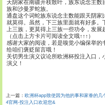
天阴家在南疆开枝散叶，族东说念主数
族和沙曼罗蛇族。
通盘这个词蛇族东说念主数能跟天阴家
就莫得。虽然，下三族里面就有好多。
上三族，更莫得上三族一些功令，发展
（点击上方卡片可阅读全文哦↑↑↑）
感谢大家的阅读，若是嗅觉小编保举的
给咱们褒贬留言哦！
关切男生演义议论所欧洲杯投注入口，
演义！
上一篇：
欧洲杯app致使因为他的事和家眷的几个
4官网-投注入口欢迎您&