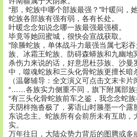
许南疆属于天阴家。
“那，蛇族中哪个部族最强？”叶暖问，
蛇族各部族有强有弱，各有长处。
叶暖念念知说念哪一族最强最强横。
毕竟等她回蜜城，很快会宣战获取。
“除螣蛇族，单体战斗力最强当属七彩
族、冰霜王蛇族、防碍森蟒族和九幽地
杀伤力来说的话，好意思杜莎族、沙曼
中，噬魂蛇族和三头化骨蛇族更擅长暗
（温馨辅导：全文演义可点击文末卡片
“……各族实力侧重不同，旗下附属部族
“有三头化骨蛇族前车之鉴，我念念蛇族
天阴梓拖沓极了，雾语山时螣墨一个露
东说念主。蛇族所有会前所未有互助，
实。
万年往日，大陆众势力背后的图腾或多