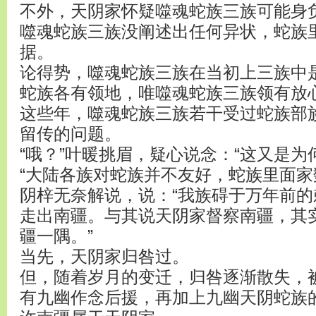
不外，天阴家怀疑噬魂蛇族三族可能身
噬魂蛇族三族没阐述出任何异状，蛇族
据。
论得势，噬魂蛇族三族在当初上三族中
蛇族各有领地，唯噬魂蛇族三族领有放
这些年，噬魂蛇族三族若干受过蛇族部
留传的问题。
“哦？”叶暖挑眉，疑心说念：“这又是为
“大陆各族对蛇族并不友好，蛇族里面家
阴梓无奈解说，说：“我族碍于万年前
走出南疆。与其说天阴家督察南疆，其
疆一隅。”
当先，天阴家归咎过。
但，随着岁月的变迁，归咎逐渐散失，
有九幽作念后援，再加上九幽天阴蛇族