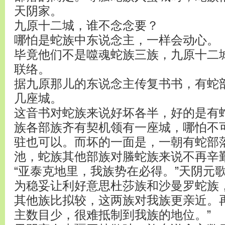
天阴家。
九原十二城，谁不念念要？
哪怕是蛇族中东说念主，一样会动心。
毕竟他们不是噬魂蛇族三族，九原十二
联络。
据九原那儿的东说念主传复书书，有蛇
几座城。
这音书对蛇族来说好坏各半，好的是有
族各部族齐有契机领有一座城，哪怕不
驻也可以。而坏的一面是，一朝有蛇部
池，蛇族其他部族对螣蛇族来说不再辛
“亚泰克地里，我族势在必得。”天阴元
为稳妥让利好意思杜莎族和沙曼罗蛇族
其他族比拟较，这两族对我族更亲近。
主数目少，很难抵制到我族的地位。”