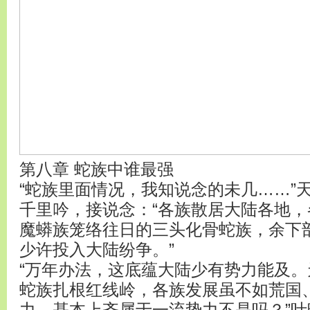
第八章 蛇族中谁最强
“蛇族里面情况，我知说念的未几……”
千里吟，接说念：“各族散居大陆各地
魔蟒族笼络往日的三头化骨蛇族，余下
少许投入大陆纷争。”
“万年办法，这底蕴大陆少有势力能及
蛇族扎根红线岭，各族发展虽不如荒国