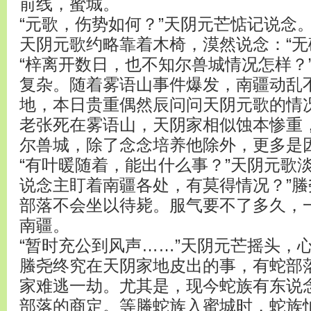
前线，蜜城。
“元歌，伤势如何？”天阴元芒惦记说念
天阴元歌约略靠着木椅，漠然说念：“无
“梓离开数日，也不知尔兽城情况怎样？
复杂。随着雾语山事件爆发，南疆动乱
地，本日贵重偶然辰问问天阴元歌的情
老张死在雾语山，天阴家相似蚀本惨重
尔兽城，除了念念培养他除外，更多是
“有叶暖随着，能出什么事？”天阴元歌
说念主盯着南疆各处，有莫得情况？”
部落不会坐以待毙。服气要不了多久，
南疆。
“暂时充公到风声……”天阴元芒摇头，
螣尧终究在天阴家地皮出的事，有蛇部
家难逃一劫。尤其是，现今蛇族有东说
部落的商定。等螣蛇族入蜜城时，蛇族