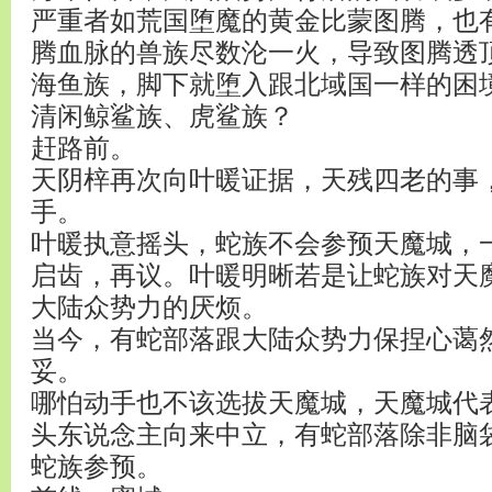
严重者如荒国堕魔的黄金比蒙图腾，也
腾血脉的兽族尽数沦一火，导致图腾透
海鱼族，脚下就堕入跟北域国一样的困
清闲鲸鲨族、虎鲨族？
赶路前。
天阴梓再次向叶暖证据，天残四老的事
手。
叶暖执意摇头，蛇族不会参预天魔城，
启齿，再议。叶暖明晰若是让蛇族对天
大陆众势力的厌烦。
当今，有蛇部落跟大陆众势力保捏心蔼
妥。
哪怕动手也不该选拔天魔城，天魔城代
头东说念主向来中立，有蛇部落除非脑
蛇族参预。