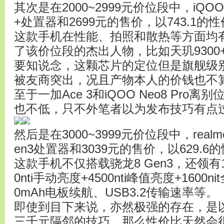
其次是在2000~2999元价位段中，iQOO N
+处置器和2699元的售价，以743.1
这款手机在性能、拍照和散热等方面均
了该价位段的杰出人物，比如天玑9300
要知说念，这颗芯片的定位但是旗舰级
被友商突出，况且产物本人的价钱也不
至于一加Ace 3和iQOO Neo8 Pr
也不低，只不外笔者以为发布技巧有点
然后是在3000~3999元价位段中，realme
en3处置器和3039元的售价，以629.
这款手机不仅搭载骁龙8 Gen3，还领有1
0nti手动亮度+4500nti峰值亮度+1600
0mAh电板续航、USB3.2传输速率等。
即使到目下来说，亦然极强的存在，是
三千元隔邻的技巧，那么性价比天然会