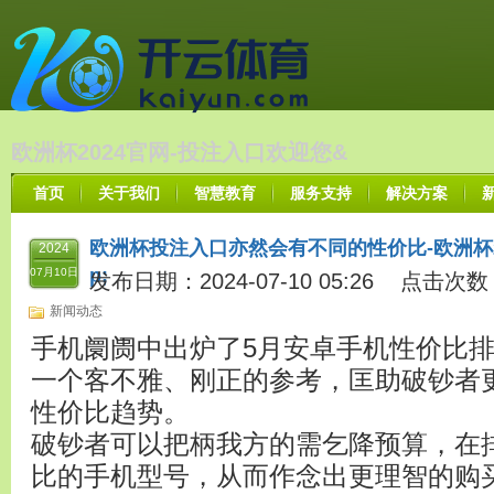
欧洲杯2024官网-投注入口欢迎您&
首页
关于我们
智慧教育
服务支持
解决方案
欧洲杯投注入口亦然会有不同的性价比-欧洲杯2
2024
p;
07月10日
发布日期：2024-07-10 05:26 点击次数
新闻动态
手机阛阓中出炉了5月安卓手机性价比
一个客不雅、刚正的参考，匡助破钞者
性价比趋势。
破钞者可以把柄我方的需乞降预算，在
比的手机型号，从而作念出更理智的购