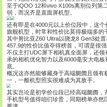
至于iQOO 12和vivo X100s离别
弱，而况齐是直面屏机型。
还有即是在4000元以上价位段中，这
旗舰机型，时常和性价比莫得极端多的
其中努比亚Z60 Ultra以骁龙8 Gen3
457.9的性价比值夺得榜首，可谓是很
不仅主打UDC屏下相机真全面屏，还领
承的相机优化智力以及6000毫安大电板和
底。
概况这亦然能够藏身于高端阛阓且领有
一，一般机型照实很难成为其敌手。
其实岂论是初学价位段已经高端阛阓，
手机型号值得咱们珍贵，同期榜单亦然
要津。