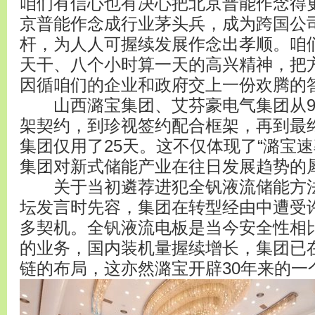
咱们有信心也有决心把北京普能作念得
京普能作念成行业茅头兵，成为跨国公
杆，为人人可握续发展作念出孝顺。咱
天干、八个小时算一天的高兴精神，把
因循咱们的企业和政府交上一份欢腾的答
山西潞宝集团、艾芬豪电气集团从9月
架契约，到珍视签约配合框架，再到最
集团仅用了25天。这不仅体现了“潞宝
集团对新式储能产业在往日发展趋势的
关于当初遴荐进犯全钒液流储能方法
坛发言时先容，集团在转型经由中遭受
多契机。全钒液流电板是当今安全性相
的业务，国内装机量握续增长，集团已
链的布局，这亦然潞宝开辟30年来的一