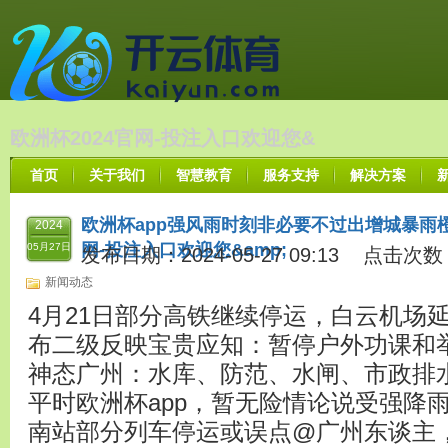
欧洲杯2024官网-投注入口欢迎您&
首页
关于我们
智慧教育
服务支持
解决方案
欧洲杯app强风雨时刻非必要不过出增城暴雨橙
2024
网-投注入口欢迎您&amp;
05月27日
发布日期：2024-05-27 09:13 点击次数
新闻动态
4月21日部分高铁继续停运，白云机场
布二级反映宝贵应知：暂停户外功课和
神态广州：水库、防范、水闸、市政排
平时欧洲杯app，暂无险情论说受强降雨
南站部分列车停运或误点@广州东谈主