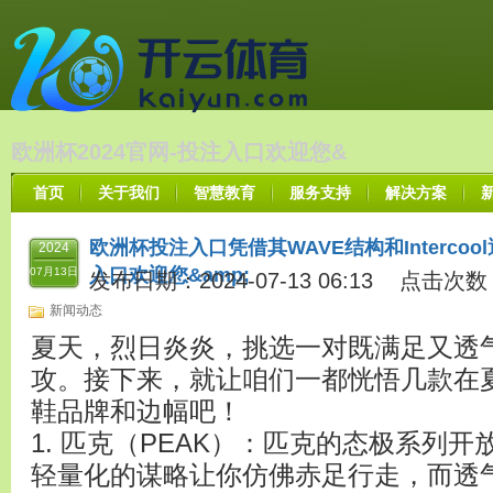
欧洲杯2024官网-投注入口欢迎您&
首页
关于我们
智慧教育
服务支持
解决方案
欧洲杯投注入口凭借其WAVE结构和Intercoo
2024
入口欢迎您&amp;
07月13日
发布日期：2024-07-13 06:13 点击次数
新闻动态
夏天，烈日炎炎，挑选一对既满足又透
攻。接下来，就让咱们一都恍悟几款在
鞋品牌和边幅吧！
1. 匹克（PEAK）：匹克的态极系列
轻量化的谋略让你仿佛赤足行走，而透