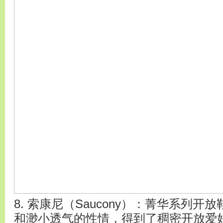
8. 索康尼（Saucony）：菁华系列
和渺小透气的性情，得到了稠密开放爱