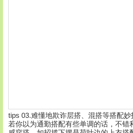
tips 03.难懂地欺诈层搭、混搭等搭
若你以为通勤搭配有些单调的话，不错
感穿搭，如招揽下摆是荷叶边的上衣搭