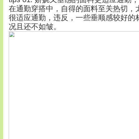
在通勤穿搭中，自得的面料至关热切，
很适应通勤，违反，一些垂顺感较好的
况且还不如皱。