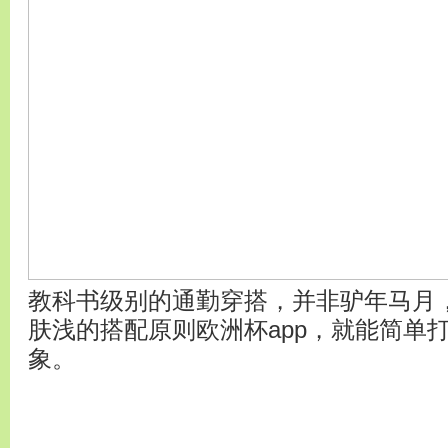
教科书级别的通勤穿搭，并非驴年马月
肤浅的搭配原则欧洲杯app，就能简单
象。