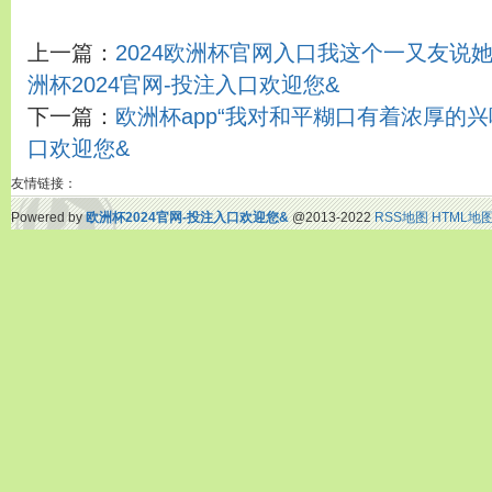
上一篇：
2024欧洲杯官网入口我这个一又友说
洲杯2024官网-投注入口欢迎您&
下一篇：
欧洲杯app“我对和平糊口有着浓厚的兴味
口欢迎您&
友情链接：
Powered by
欧洲杯2024官网-投注入口欢迎您&
@2013-2022
RSS地图
HTML地