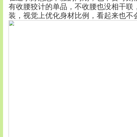
有收腰狡计的单品，不收腰也没相干联
装，视觉上优化身材比例，看起来也不