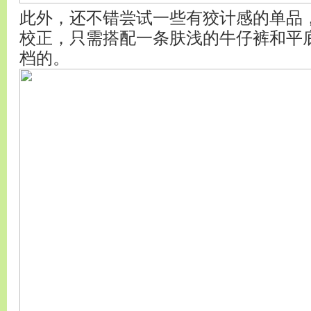
此外，还不错尝试一些有狡计感的单品
校正，只需搭配一条肤浅的牛仔裤和平
档的。