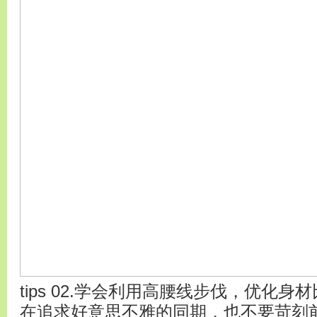
tips 02.学会利用高腰线步伐，优化身
在追求好意思不雅的同期，也不要苛刻