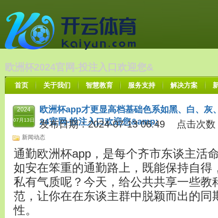
欧洲杯2024官网-投注入口欢迎您&
首页
关于我们
智慧教育
服务支持
解决方案
欧洲杯app才更显高档基础色系如黑、白、灰、
2024
24官网-投注入口欢迎您&amp;
07月13日
发布日期：2024-07-13 06:49 点击次数
新闻动态
通勤欧洲杯app，是每个齐市东谈主活
如安在笨重的通勤路上，既能保持自得
私有气质呢？今天，给公共共享一些教
范，让你在在东谈主群中脱颖而出的同
性。