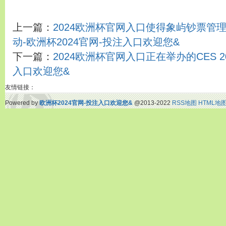
上一篇：
2024欧洲杯官网入口使得象屿钞票管
动-欧洲杯2024官网-投注入口欢迎您&
下一篇：
2024欧洲杯官网入口正在举办的CES 20
入口欢迎您&
友情链接：
Powered by
欧洲杯2024官网-投注入口欢迎您&
@2013-2022
RSS地图
HTML地