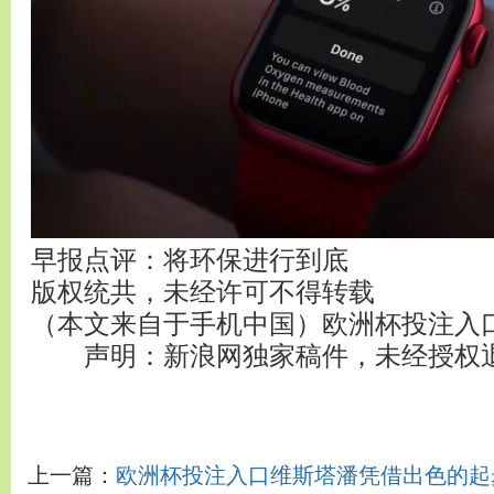
早报点评：将环保进行到底
版权统共，未经许可不得转载
（本文来自于手机中国）欧洲杯投注入
声明：新浪网独家稿件，未经授权退却
上一篇：
欧洲杯投注入口维斯塔潘凭借出色的起步