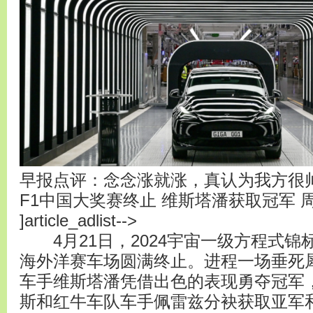
早报点评：念念涨就涨，真认为我方很
F1中国大奖赛终止 维斯塔潘获取冠军 
]article_adlist-->
4月21日，2024宇宙一级方程式锦
海外洋赛车场圆满终止。进程一场垂死
车手维斯塔潘凭借出色的表现勇夺冠军
斯和红牛车队车手佩雷兹分袂获取亚军