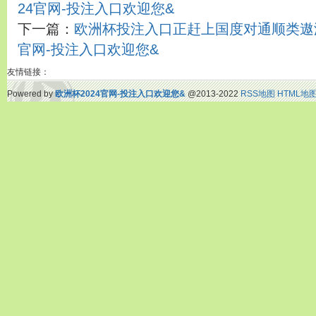
24官网-投注入口欢迎您&
下一篇：
欧洲杯投注入口正赶上国度对通顺类遨游
官网-投注入口欢迎您&
友情链接：
Powered by
欧洲杯2024官网-投注入口欢迎您&
@2013-2022
RSS地图
HTML地