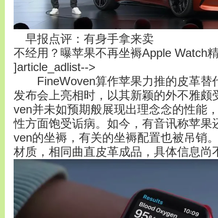
早报点评：有身手拿来卖
不经用？曝苹果不再坐褥Apple Watc
]article_adlist-->
FineWoven算作苹果力推的皮革替代品
发布会上亮相时，以其新颖的外不雅颇受怜
ven并未如预期般展现出理念念的性能
性方面饱受诟病。如今，有音讯称苹果还是
ven的坐褥，有关的坐褥配置也被吊销
材质，相同曲直皮革成品，具体信息尚