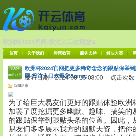
欧洲杯2024官网-投注入口欢迎您&
首页
关于我们
智慧教育
服务支持
解决方案
欧洲杯2024官网把更多稀奇念念的跟贴保举到
2024
网-投注入口欢迎您&amp;
08月15日
发布日期：2024-08-15 08:00 点击次数
新闻动态
为了给巨大易友们更好的跟贴体验欧洲杯
加罢了度挖掘更多幽默、趣味、搞笑的
的跟贴保举到跟贴头条的位置。因此，
易友们多多展示我方的幽默天资，把你