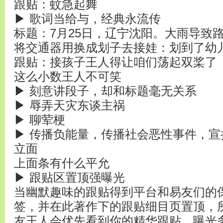
跟贴：蚊急起舞
▶ 歌词当给与，经典永流传
标题：7月25日，辽宁沈阳。大雨导致
将交通器用换成划子去接娃：划到了幼儿
跟贴：接孩子王人得让咱们荡起双桨了
这么小数王人不可笑
▶ 刻意讲段子，却和标题毫无关系
▶ 辱弄天灾东谈主祸
▶ 聊荤梗
▶ 传播负能量，传播社会恶性事件，
立面
上面条有什么平允
▶ 跟贴区置顶强曝光
当幽默趣味的跟贴得到平台和易友们的保
签，并在此著作下的跟贴细目页置顶，
友王人会优先看到你的精华跟贴，曝光