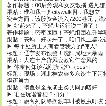
著作标题：00后旁观和女友散播 遇见嫌
跟贴：谁和我一齐citywalk啊，我想立
资金方面，该股资金流入7200港元，流
▶ 好起来了，苍蝇也运行说中语了！
著作标题：密密匝匝！苍蝇组团在升学
跟贴：苍蝇：好起来了，咱们也上桌吃
▶ 每个处所王人有看管我方的“伟人”
标题：辽宁发布预警！沈阳局地大暴雨
跟贴：大连土产货风会教它作念风的
▶ 你奈何知谈我刚摸完鱼（bushi
标题：现场：湖北神农架多东谈主下河
得还努力
跟贴：摸鱼是全东谈主类共同的嗜好
▶ 谁在玩谐音梗？扣分！
标题：旅客列队等摆渡车时被蚊虫叮咬 