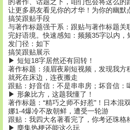
的著作、话题之下，咱们也会将这么的
让更多易友看见你的才华！为你的幽默
搞笑跟贴手段
与著作标题强干系：跟贴与著作标题关
完好语境。快速感知：频频35字以内，
发门径：如下
搞笑跟贴展示
▶ 短短18字居然还有回转！
著作标题：须眉夜刷短视频，发现我方
就死在床边，连夜搬走
跟贴：好音信：不是串串房；坏音信：
▶ 形象比方，这题我懂了！
著作标题：“精巧之师不好惹”！日本混
娜1-4爆冷不敌朝鲜，遭受一轮游
跟贴：我四大名著看完了，你考还珠格
▶ 麇集热梗还能这么玩