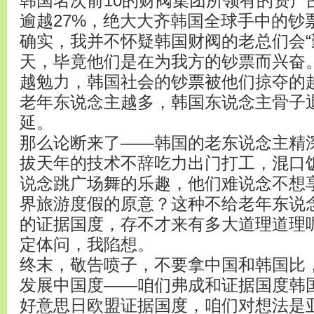
韩国名次前10的财阀集团所领有的资产
逾越27%，绝大大齐韩国全球手中的钞
确实，我并不怀疑韩国财阀的老总们会“
天，毕竟他们是在为我方的钞票而兴奋
越勉力，韩国社会的钞票被他们掠夺的
老年东说念主越多，韩国东说念主骨子
延。
那么论断来了——韩国的老东说念主精
拔天年的技术不辞吃力出门打工，混口
说念跳广场舞的乐趣，他们难说念不想
界旅游度假的原意？这种不给老年东说
的证据国度，存不才来有多大道理道理
定体问，我陷想。
终末，敬告喷子，不要拿中国和韩国比
发展中国度——咱们弗成和证据国度韩
好意思日欧盟证据国度，咱们对想法是