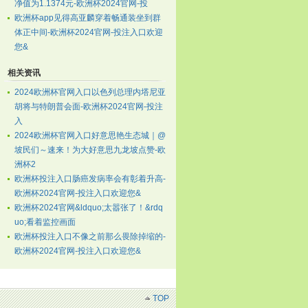
净值为1.1374元-欧洲杯2024官网-投
欧洲杯app见得高亚麟穿着畅通装坐到群
体正中间-欧洲杯2024官网-投注入口欢迎
您&
相关资讯
2024欧洲杯官网入口以色列总理内塔尼亚
胡将与特朗普会面-欧洲杯2024官网-投注
入
2024欧洲杯官网入口好意思艳生态城｜@
坡民们～速来！为大好意思九龙坡点赞-欧
洲杯2
欧洲杯投注入口肠癌发病率会有彰着升高-
欧洲杯2024官网-投注入口欢迎您&
欧洲杯2024官网&ldquo;太嚣张了！&rdq
uo;看着监控画面
欧洲杯投注入口不像之前那么畏除掉缩的-
欧洲杯2024官网-投注入口欢迎您&
TOP