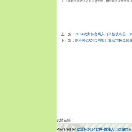
以上本色为本站据公开信息整理，由智能算法生成欧
上一篇：
2024欧洲杯官网入口平板玻璃是一
下一篇：
欧洲杯2024官网银行业获增握金额最
友情链接：
Powered by
欧洲杯2024官网-投注入口欢迎您&