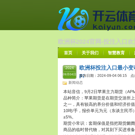
欧洲杯2024官网-投注入口欢
首页
关于我们
智慧教育
欧洲杯投注入口最小变动
2024
p;
09月04日
发布日期：2024-09-04 06:15 
新闻动态
本站音信，9月2日苹果主力期货（APM）
品种简介：苹果期货是在期货交游所上
之一，具有较高的养分价值和经济价值
10吨/手，报价单元为元（东谈主民币
±5%。
期货小常识：套期保值是指把期货阛阓
商品的临时替代物，对其刻下买进准备