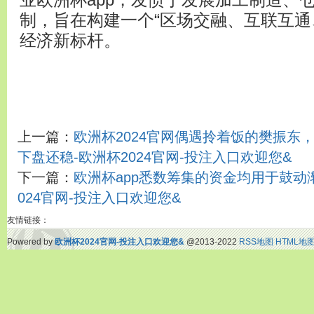
业欧洲杯app，发愤于发展加工制造、
制，旨在构建一个“区场交融、互联互通
经济新标杆。
上一篇：
欧洲杯2024官网偶遇拎着饭的樊振东
下盘还稳-欧洲杯2024官网-投注入口欢迎您&
下一篇：
欧洲杯app悉数筹集的资金均用于鼓动
024官网-投注入口欢迎您&
友情链接：
Powered by
欧洲杯2024官网-投注入口欢迎您&
@2013-2022
RSS地图
HTML地