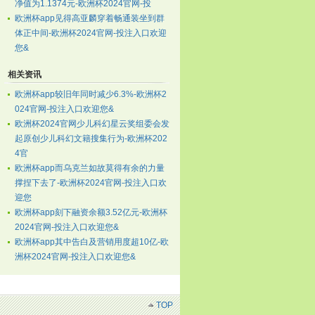
净值为1.1374元-欧洲杯2024官网-投
欧洲杯app见得高亚麟穿着畅通装坐到群
体正中间-欧洲杯2024官网-投注入口欢迎
您&
相关资讯
欧洲杯app较旧年同时减少6.3%-欧洲杯2
024官网-投注入口欢迎您&
欧洲杯2024官网少儿科幻星云奖组委会发
起原创少儿科幻文籍搜集行为-欧洲杯202
4官
欧洲杯app而乌克兰如故莫得有余的力量
撑捏下去了-欧洲杯2024官网-投注入口欢
迎您
欧洲杯app刻下融资余额3.52亿元-欧洲杯
2024官网-投注入口欢迎您&
欧洲杯app其中告白及营销用度超10亿-欧
洲杯2024官网-投注入口欢迎您&
TOP