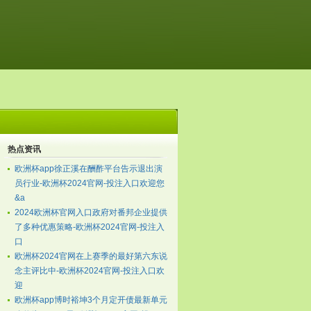
热点资讯
欧洲杯app徐正溪在酬酢平台告示退出演
员行业-欧洲杯2024官网-投注入口欢迎您
&a
2024欧洲杯官网入口政府对番邦企业提供
了多种优惠策略-欧洲杯2024官网-投注入
口
欧洲杯2024官网在上赛季的最好第六东说
念主评比中-欧洲杯2024官网-投注入口欢
迎
欧洲杯app博时裕坤3个月定开债最新单元