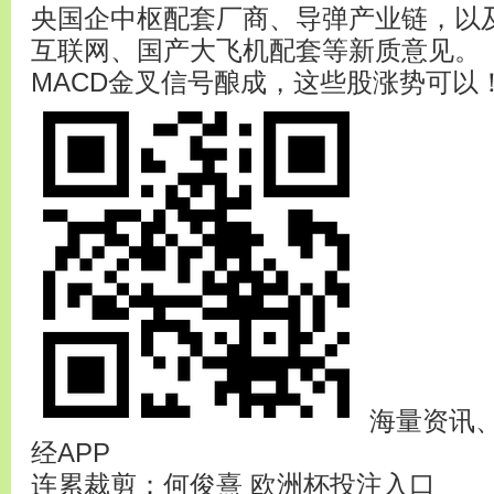
央国企中枢配套厂商、导弹产业链，以
互联网、国产大飞机配套等新质意见。
MACD金叉信号酿成，这些股涨势可以
海量资讯
经APP
连累裁剪：何俊熹 欧洲杯投注入口