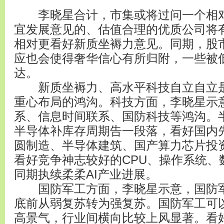
李晓星合计，市集或将过问一个相对
宜发展意见的、估值合理的优质公司将
相对更看好新质坐褥力意见。同期，股
应也会使得奢华信心有所归附，一些被
达。
新质坐褥力、高水平科技自立自立是
重心布局的鸿沟。科技方面，李晓星示
系、信息时间联系、国防科技等鸿沟。
半导体补库存周期告一段落，看好国内
圆制造、半导体建筑、国产算力芯片投
看好竞争神志较好的CPU、操作系统、
同期执续柔柔AI产业进展。
国防军工方面，李晓星示意，国防军
底前从弱复苏转为强复苏。国防军工可
高景气，行业间横向比较上风显著。看