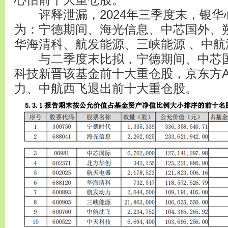
心怡前十大重仓股。
评释泄漏，2024年三季度末，银华
为：宁德期间、海光信息、中芯国外、
华海清科、航发能源、三峡能源 、中
与二季度末比拟，宁德期间、中芯国
科技新晋该基金前十大重仓股，京东方
力、中航西飞退出前十大重仓股。