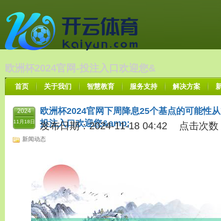
欧洲杯2024官网-投注入口欢迎您&
首页
关于我们
智慧教育
服务支持
解决方案
欧洲杯2024官网下周降息25个基点的可能性从71
2024
投注入口欢迎您&amp;
11月18日
发布日期：2024-11-18 04:42 点击次数
新闻动态