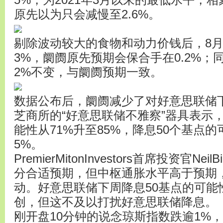
5%，为2021年3月以来的最低水平，
原先以为只会减慢至2.6%。
剔除波动较大的食物和动力价钱后，8月中
3%，阛阓原先预期会保合手在0.2%；
2%不变，与阛阓预期一致。
数据公布后，阛阓减少了对好意思联储
芝商所的“好意思联储不雅察”器具表示
能性从71%升至85%，降息50个基点的
5%。
PremierMitonInvestors首席投资官Nei
分合适预期，但中枢通胀水平高于预期
动。好意思联储下周降息50基点的可能
创，但这不及以打扰好意思联储降息。
刚开盘10分钟的说念琼斯指数跌逾1%，标