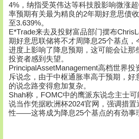
4%，纳指受英伟达等科技股影响微涨超
率预期有关最为精良的2年期好意思债收
至3.639%。
E*Trade来去及投财富品部门摆布Chris
期好意思联储将不才周降息25个基点，
进度上影响了降息预期，这可能会让那
投资者感到失望。
PrincipalAssetManagement高档世
斥说念，由于中枢通胀率高于预期，好意
的说念路变得愈加复杂。
Shah称，FOMC中的鹰派东说念主士可
说当作凭据欧洲杯2024官网，强调措置
性——这将成为降息25个基点的有劲事