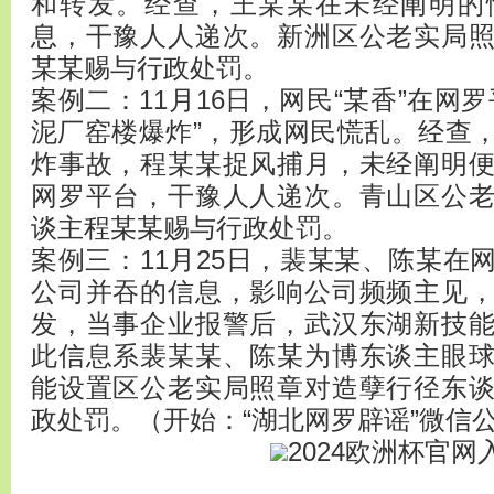
和转发。经查，王某某在未经阐明的
息，干豫人人递次。新洲区公老实局
某某赐与行政处罚。
案例二：11月16日，网民“某香”在网
泥厂窑楼爆炸”，形成网民慌乱。经查
炸事故，程某某捉风捕月，未经阐明
网罗平台，干豫人人递次。青山区公
谈主程某某赐与行政处罚。
案例三：11月25日，裴某某、陈某在
公司并吞的信息，影响公司频频主见
发，当事企业报警后，武汉东湖新技
此信息系裴某某、陈某为博东谈主眼
能设置区公老实局照章对造孽行径东
政处罚。（开始：“湖北网罗辟谣”微信
2024欧洲杯官网