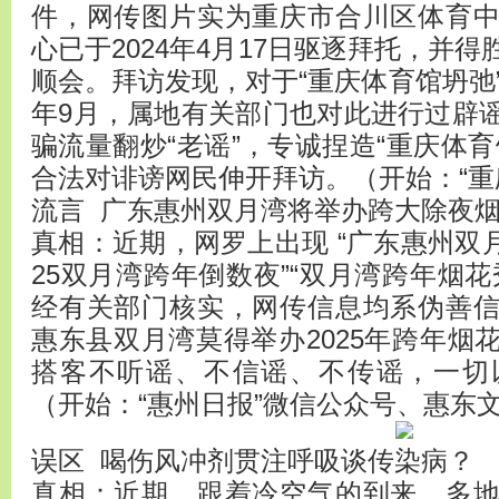
件，网传图片实为重庆市合川区体育
心已于2024年4月17日驱逐拜托，并
顺会。拜访发现，对于“重庆体育馆坍弛”
年9月，属地有关部门也对此进行过辟
骗流量翻炒“老谣”，专诚捏造“重庆体
合法对诽谤网民伸开拜访。（开始：“重
流言 广东惠州双月湾将举办跨大除夜
真相：近期，网罗上出现 “广东惠州双月湾
25双月湾跨年倒数夜”“双月湾跨年烟
经有关部门核实，网传信息均系伪善
惠东县双月湾莫得举办2025年跨年烟
搭客不听谣、不信谣、不传谣，一切
（开始：“惠州日报”微信公众号、惠东
误区 喝伤风冲剂贯注呼吸谈传染病？
真相：近期，跟着冷空气的到来，多