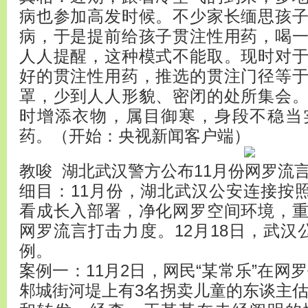
病也参加高发时候。不少家长缅思孩
病，于是提前给孩子贯注性用药，喝
人人提醒，这种模式不能取。现时对
好的贯注性用药，推选的贯注门径等
罩，少到人人形貌、密闭的处所集会
时增添衣物，属目御寒，身段不稳当
药。（开始：央视新闻客户端）
教唆 湖北武汉警方公布11月份网罗流
细目：11月份，湖北武汉公安连接按照公
看成长入部署，净化网罗空间环境，
网罗流言打击力度。12月18日，武汉
例。
案例一：11月2日，网民“某常乐”在网
邾城街河堤上有3名拐卖儿童的东谈主估