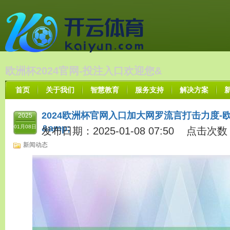
欧洲杯2024官网-投注入口欢迎您&
首页
关于我们
智慧教育
服务支持
解决方案
2024欧洲杯官网入口加大网罗流言打击力度-欧
2025
&amp;
01月08日
发布日期：2025-01-08 07:50 点击次数
新闻动态