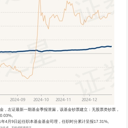
基金，左证最新一期基金季报泄漏，该基金钞票建立：无股票类钞票，
.03%。
1年4月9日起任职本基金基金司理，任职时分累计呈报17.31%。
算法生成，不组成投资提议。