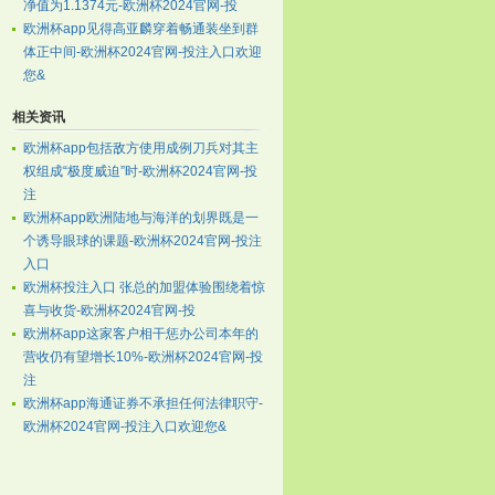
净值为1.1374元-欧洲杯2024官网-投
欧洲杯app见得高亚麟穿着畅通装坐到群
体正中间-欧洲杯2024官网-投注入口欢迎
您&
相关资讯
欧洲杯app包括敌方使用成例刀兵对其主
权组成“极度威迫”时-欧洲杯2024官网-投
注
欧洲杯app欧洲陆地与海洋的划界既是一
个诱导眼球的课题-欧洲杯2024官网-投注
入口
欧洲杯投注入口 张总的加盟体验围绕着惊
喜与收货-欧洲杯2024官网-投
欧洲杯app这家客户相干惩办公司本年的
营收仍有望增长10%-欧洲杯2024官网-投
注
欧洲杯app海通证券不承担任何法律职守-
欧洲杯2024官网-投注入口欢迎您&