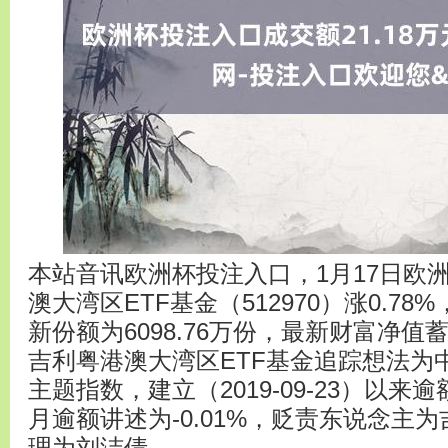
本站音讯欧洲杯投注入口，1月17日欧
澳大湾区ETF基金（512970）涨0.78
新份额为6098.76万份，最新财富净值蓄
吉利粤港澳大湾区ETF基金追踪想法为
主题指数，建立（2019-09-23）以来逾
月逾额讲述为-0.01%，贬责东说念主