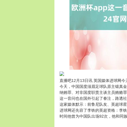
直播吧12月13日讯 英国媒体进球网今
今天，中国国度须眉足球队原主锻真金
纳贿罪、对非国度职责主谈主员贿赂罪
这一音问也在国外引起了眷注，路透社
这家媒体默示：前鲁尼队友、英超球星
进球网还先容了李铁的英超资格：李铁
时间他曾为中国队出场92次，他和同