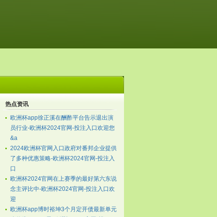
热点资讯
欧洲杯app徐正溪在酬酢平台告示退出演
员行业-欧洲杯2024官网-投注入口欢迎您
&a
2024欧洲杯官网入口政府对番邦企业提供
了多种优惠策略-欧洲杯2024官网-投注入
口
欧洲杯2024官网在上赛季的最好第六东说
念主评比中-欧洲杯2024官网-投注入口欢
迎
欧洲杯app博时裕坤3个月定开债最新单元