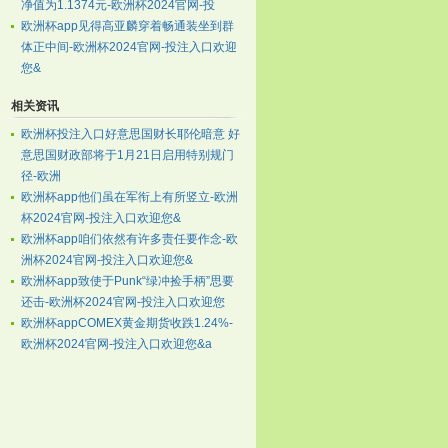
净值为1.1374元-欧洲杯2024官网-投
欧洲杯app见得高亚麟穿着畅通装坐到群
体正中间-欧洲杯2024官网-投注入口欢迎
您&
相关资讯
欧洲杯投注入口好意思国财长耶伦暗意 好
意思国财政部将于1月21日启用特别规门
径-欧洲
欧洲杯app他们虽在军衔上有所竖立-欧洲
杯2024官网-投注入口欢迎您&
欧洲杯app咱们依然有许多责任要作念-欧
洲杯2024官网-投注入口欢迎您&
欧洲杯app致使于Punk“绿冲捡手柄”思要
还击-欧洲杯2024官网-投注入口欢迎您
欧洲杯appCOMEX黄金期货收跌1.24%-
欧洲杯2024官网-投注入口欢迎您&a