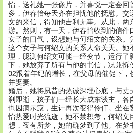
怡，送礼她一张像片，并喜悦一定会回
多，伊春怡每天齐在担忧他的抚慰。交
文的来信，得知他吉利无事。从此，两
游。然则，有一天，伊春怡收到的信件
女子的口气，设想她与何绍文的关系。
这个女子与何绍文的关系人命关天。她
理，臆测何绍文可能一经变节，运行了
下，她放弃了所有与他的书信，况兼拆
02跟着年纪的增长，在父母的催促下，
并娶妻。
婚后，她将夙昔的热诚深埋心底，与丈
刹即逝，孩子们一经长大成东谈主，各
也因病示寂，生计再次变得伶仃。坐在
怡热爱时光流逝，她不禁想考，何绍文
想，夜有所梦，她的确梦到了他。在梦