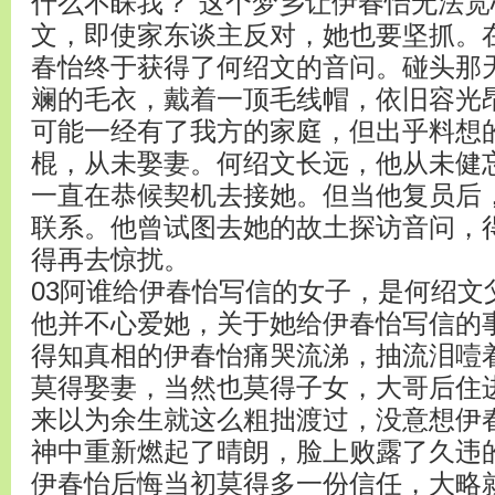
什么不睬我？”这个梦乡让伊春怡无法
文，即使家东谈主反对，她也要坚抓。
春怡终于获得了何绍文的音问。碰头那
斓的毛衣，戴着一顶毛线帽，依旧容光
可能一经有了我方的家庭，但出乎料想
棍，从未娶妻。何绍文长远，他从未健
一直在恭候契机去接她。但当他复员后
联系。他曾试图去她的故土探访音问，
得再去惊扰。
03阿谁给伊春怡写信的女子，是何绍文
他并不心爱她，关于她给伊春怡写信的
得知真相的伊春怡痛哭流涕，抽流泪噎
莫得娶妻，当然也莫得子女，大哥后住
来以为余生就这么粗拙渡过，没意想伊
神中重新燃起了晴朗，脸上败露了久违
伊春怡后悔当初莫得多一份信任，大略