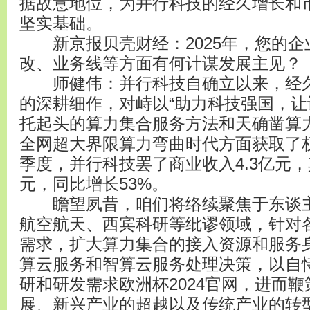
据故意地位，为并行科技的经久增长和
坚实基础。
新京报贝壳财经：2025年，您的企
改、业务线等方面有何计谋发展主见？
师健伟：并行科技自确立以来，经久
的深耕细作，对峙以“助力科技强国，让
托起头的算力集合服务方法和天确凿算
全网超大界限算力弯曲时代方面获取了权
季度，并行科技罢了商业收入4.3亿元，
元，同比增长53%。
瞻望夙昔，咱们将络续聚焦于东谈主
航空航天、西宾科研等纰谬领域，针对
需求，扩大算力集合的接入资源和服务
算云服务和智算云服务处理决策，以自
研和研发需求欧洲杯2024官网，进而
展、新兴产业的超越以及传统产业的转