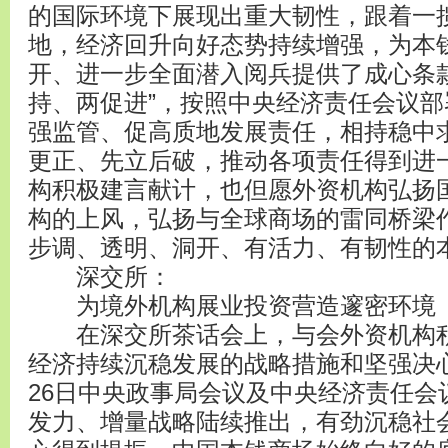
的国际环境下展现出重大韧性，跟着一揽
地，经济回升向好态势持续增强，为本
开、进一步全面潜入阅兵提供了成心条
持、两促进”，按照中央经济责任会议
强监管、促高质地发展责任，相持稳中
更正、先立后破，推动各项责任得到进
构积极建言献计，也但愿外资机构弘扬
构的上风，弘扬与全球商场的雷同桥梁
步调、透明、洞开、有活力、有韧性的
深交所：
为境外机构展业投资营造邃密环境
在深交所茶话会上，与会外资机构积
经济持续沉稳发展的战略措施和坚强决心
26日中央政事局会议及中央经济责任会
发力、增量战略陆续推出，有劲沉稳社