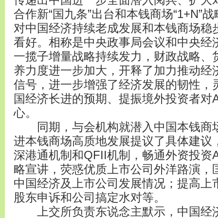
传递出中国进一步全面潜入阅兵、扩大
合作新“国九条”出台和本钱商场“1+N
对中国经济持续老成发展和本钱商场稳
看好。相称是中央政事局会议和中央经
一揽子增量战略持续发力，财政战略、
养力度进一步加大，开释了加力推动经
信号，进一步增强了经济发展的韧性，
国经济长进的预期、提振境外投资者对
心。
同期，与会机构就潜入中国本钱商场
进本钱商场高质地发展提议了具体建议
深港通机制和QFII机制，畅通外资投
略宣讲，荧惑优质上市公司外洋路演，
中国经济及上市公司发展情况；提高上
股东申诉和公司搞定水对等。
上交所负责东说念主默示，中国经济