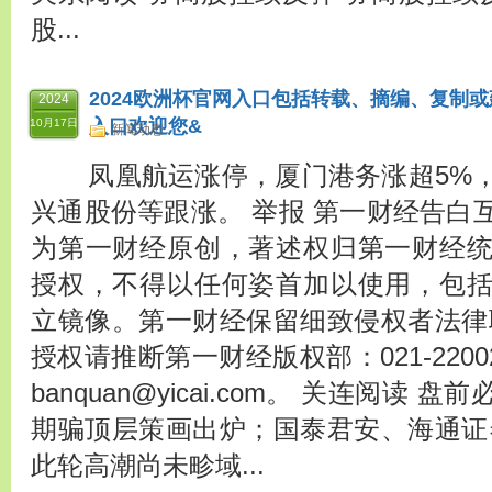
股...
2024欧洲杯官网入口包括转载、摘编、复制或建
2024
入口欢迎您&
10月17日
新闻动态
凤凰航运涨停，厦门港务涨超5%
兴通股份等跟涨。 举报 第一财经告白
为第一财经原创，著述权归第一财经
授权，不得以任何姿首加以使用，包
立镜像。第一财经保留细致侵权者法律
授权请推断第一财经版权部：021-2200297
banquan@yicai.com。 关连阅读
期骗顶层策画出炉；国泰君安、海通证
此轮高潮尚未畛域...