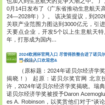
也加入到生意航天的竞争大潮之中。 广
0月14日发布了《广东省推动生意航天
24—2028年）》。 该决策提议，到2
关联产业范围力图达到3000亿元，引
天要点企业，开发5个以上生意航天特质
年，打形成为国内...
2024欧洲杯官网入口 尽管得胜整合进了诺贝尔
2024
网-投注入口欢迎您&
10月16日
新闻动态
（原标题：2024年诺贝尔经济学奖
揭晓！） 起原：诺贝尔奖官网 北京技能
许，2024年诺贝尔经济学奖揭晓。瑞典
诺贝尔经济学奖被授予Daron Acemoglu, 
es A. Robinson，以奖赏他们对