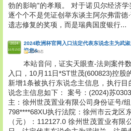
勃的影响”的孝顺。 对于诺贝尔经济学
逐个个不是凭证创举东谈主阿尔弗雷德·诺贝尔
遗志修复的奖项，而是瑞典国度银行...
2024欧洲杯官网入口法定代表东说念主为武淑兰
2024
迎您&
10月15日
新闻动态
本站音问，证实天眼查-法则案件数据
入口，10月11日*ST世茂(600823
新增1条被执行东说念主信息，执行目的
说念主信息如下： 案号：(2024)苏03
主：徐州世茂置业有限公司身份证号/组织机
798****68XU执行法院：徐州市云
（元）：112127.0 徐州世茂置业有限