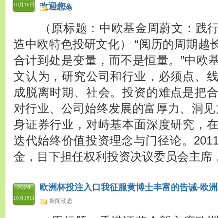
欢迎您&
10月16日
新闻动态
（原标题：中欧基金周蔚文：践行
造中欧特色投研文化） “阅历的周期越
合计到处是变量，而不是恒量。”中欧
文认为，研究公司和行业，必须点、
成脱离时期、社会。投资的难点是把
对行业、公司始终发展的富厚力、洞见力
身证券行业，对峙基本面深度研究，
迭代始终价值投资理念与门径论。201
金，目下担任权利投资决议委员会主席，
欧洲杯投注入口我征服黄博士丰富的告诫-欧洲杯
2024
10月16日
新闻动态