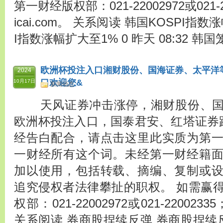
第一财经版权部：021-22002972或021-2
icai.com。 关系阅读 韩国KOSPI指
I指数涨幅扩大至1% 0 昨天 08:32 韩国
欧洲杯投注入口湘财股份、国海证券、太平洋等跟
2024
口欢迎您&
10月17日
新闻动态
天风证券冲击涨停，湘财股份、国
欧洲杯投注入口，国泰君安、红塔证券跌
经告白配合，请点击这里此实质为第
一财经所有这个词。未经第一财经籍
加以使用，包括转载、摘编、复制或
追究侵权者法律攀扯的职权。 如需赢
权部：021-22002972或021-22002335；
关系阅读 券商股捏续反弹 券商股捏续反弹 0 