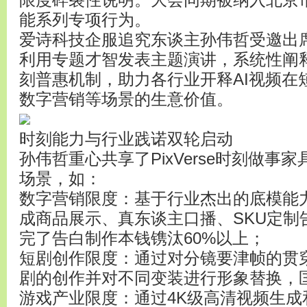
限度碎裂性说明。大会同期被纳入北京市
能系列专项行为。
爱诗科技企服追究东谈主孙伟哲受邀出席
利用专题才智发表主题演讲，系统性阐释Pi
刻普惠机制，助力各行业开释AI视频在
数字营销等场景的生意价值。
时刻能力与行业践诺双轮启动
孙伟哲重心共享了PixVerse时刻做事
场景，如：
数字营销限度：基于行业杰出的底模能力，P
成商品展示、真东谈主口播、SKU定制
完了告白制作本钱镌汰60%以上；
短剧创作限度：通过对分镜要津帧的贯
剧的创作并对不同变装进行形象替换，匡助
游戏产业限度：通过4K级高清视频生成