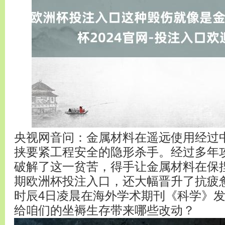
央视网音问：金属材料在遥远使用经过
挟要紧工程安全的隐形杀手。经过多年
破解了这一贫苦，得手让金属材料在保
期欧洲杯投注入口，还大幅晋升了抗疲
时辰4日凌晨在海外学术期刊《科学》
给咱们的坐褥生存带来哪些改动？