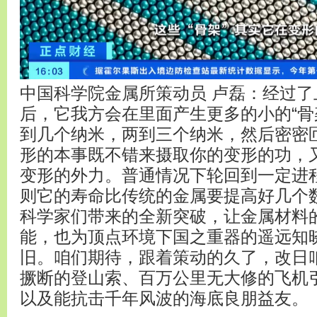
中国科学院金属所策动员 卢磊：经过
后，它我方会在里面产生更多的小的“骨架
到几个纳米，两到三个纳米，然后密密匝
形的本事既不错来摄取你的变形的功，
变形的外力。普通情况下轮回到一定进
则它的寿命比传统的金属要提高好几个
科学家们带来的全新突破，让金属材料的
能，也为顶点环境下国之重器的遥远知
旧。咱们期待，跟着策动的久了，改日
撅断的登山索、百万公里无大修的飞机
以及能抗击千年风波的海底良朋益友。