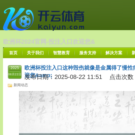
欧洲杯2024官网-投注入口欢迎您&
首页
关于我们
智慧教育
服务支持
解决方案
欧洲杯投注入口这种毁伤就像是金属得了慢性病-
2025
迎您&amp;
08月22日
发布日期：2025-08-22 11:51 点击次数
新闻动态