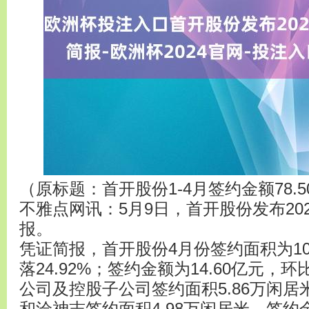
（原标题：首开股份1-4月签约金额78.
不雅点网讯：5月9日，首开股份发布20
报。
凭证简报，首开股份4月份签约面积为10
落24.92%；签约金额为14.60亿元，环
公司及控股子公司签约面积5.86万闲居米