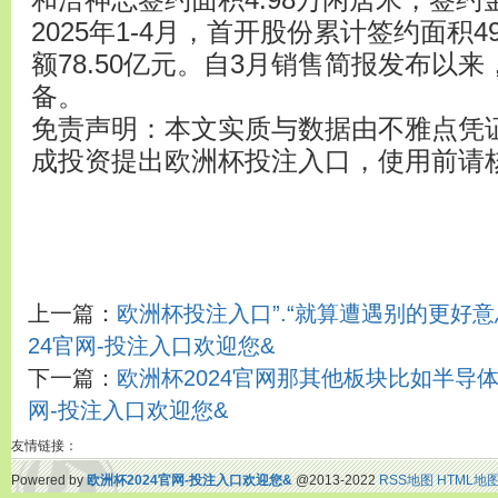
和洽神志签约面积4.98万闲居米，签约金
2025年1-4月，首开股份累计签约面积4
额78.50亿元。自3月销售简报发布以
备。
免责声明：本文实质与数据由不雅点凭
成投资提出欧洲杯投注入口，使用前请
上一篇：
欧洲杯投注入口”.“就算遭遇别的更好意
24官网-投注入口欢迎您&
下一篇：
欧洲杯2024官网那其他板块比如半导体
网-投注入口欢迎您&
友情链接：
Powered by
欧洲杯2024官网-投注入口欢迎您&
@2013-2022
RSS地图
HTML地