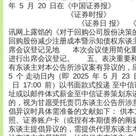
年 5 月 20 日在
《证券
《证券日 报》 《上海证
讯网上露馅的《对于回购公司股份决策
回购股份减少注册成本暨示知债权东谈
席会议登记见地 本次会议使用简化重
进行出席会议登记。 五、表决重要
有东谈主对本公告所涉议案有异议的，
5 个 走动日内（即 2025 年 5 月 23 日
日 17:00 前）以书面款式投递 至
址或以邮件体式薪金至中信证券策划东
的，视为甘愿受托责罚东谈主公告所涉
倡异议时具体需准备的文献如下： 供
照、证券账户卡（或捏有本期债券的阐
东谈主提倡异议的，需提供代理东谈主