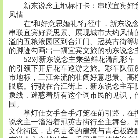
新东说念主地标打卡：串联宜宾好意
风情
在“和好意思婚礼”行径中，新东说念
串联宜宾好意思景、展现城市大约风情
溢的五粮液园区到合江门、冠英古街等
的脚迹勾画出一幅宜宾文旅的动东说念
52对新东说念主乘坐鲜花淆乱彩车，
的引颈下开启花车巡游之旅。彩车队伍
市地标，三江奔流的壮阔好意思景、高
眼底。行驶在合江街上，新东说念主车
象线，迷惑着所有这个词市民的见识，
围。
掌灯仕女手合手灯笼在前引路，在押
说念主一溜沿着冠英古街行至主舞台。
文化街区，古色古香的建筑与青石板路