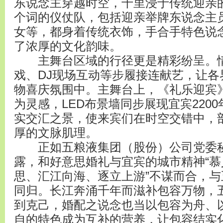
东说念主穿越时空，千里浸于传统迎亲
个词的仪仗队，包括迎亲举牌东说念主
女等，都身着传统衣饰，手合手特色说
了浓厚的文化韵味。
主舞台区域的行径更是精彩纷呈。情
戏、DJ现场互动等步履接连献艺，让各
物喜庆氛围中。主舞台上，《礼乐迎宾
为灵感，LED布景墙同步展现宜宾220
实交汇之景，使来宾们在时空交错中，
厚的文脉肌理。
正如五粮液集团（股份）公司党委秘
露，和好意思婚礼与宜宾的城市精神“
思、汇江向海、逐立上游”不谋而合，
同归。长江奔涌千年而滋补包容万物，
到克己，婚配之说念也当以包容为舟、
自的特色成为互补的营养，让包容结实