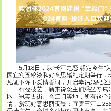
5月18日，以“长江之恋·缘定今生”为
国宜宾五粮液和好意思婚礼定期举行，5
见证下许下爱情誓词，开启幸福婚配之
行径技艺，新东说念主们乘坐专属婚
区、冠英古街、合江门等地，所有这个
情，赏玩好意思丽夜景；宜宾三江口28