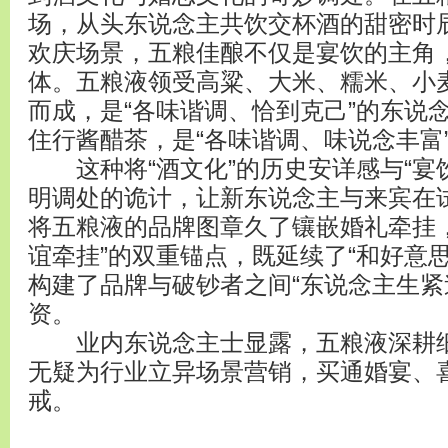
场，从头东说念主共饮交杯酒的甜密时
欢庆场景，五粮佳酿不仅是宴饮的主角
体。五粮液领受高粱、大米、糯米、小
而成，是“各味谐调、恰到克己”的东说
住行酱醋茶，是“各味谐调、味说念丰富
这种将“酒文化”的历史安详感与“宴
明调处的诡计，让新东说念主与来宾在
将五粮液的品牌图章久了镶嵌婚礼牵挂，
谊牵挂”的双重锚点，既延续了“和好意
构建了品牌与破钞者之间“东说念主生紧
资。
业内东说念主士显露，五粮液深耕细作
无疑为行业立异场景营销，买通婚宴、
戒。