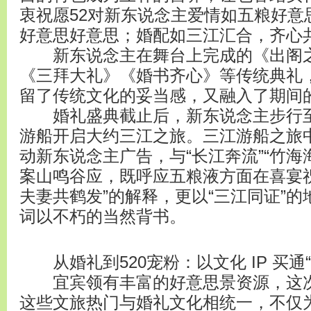
衷祝愿52对新东说念主爱情如五粮好意
好意思好意思；婚配如三江汇合，齐心
新东说念主在舞台上完成的《出阁之
《三拜大礼》《婚书齐心》等传统典礼
留了传统文化的妥当感，又融入了期间
婚礼盛典截止后，新东说念主步行至
游船开启大约三江之旅。三江游船之旅中，
动新东说念主广告，与“长江奔流”“竹海
案山鸣谷应，既呼应五粮液方面在喜宴
夫妻共鹤发”的解释，更以“三江同证”
词以不朽的当然背书。
从婚礼到520宠粉：以文化 IP 买通
宜宾领有丰富的好意思景资源，这次“
这些文旅热门与婚礼文化相统一，不仅