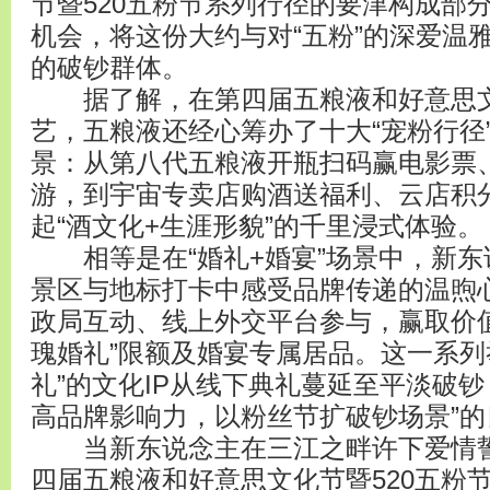
节暨520五粉节系列行径的要津构成部
机会，将这份大约与对“五粉”的深爱温
的破钞群体。
据了解，在第四届五粮液和好意思文化
艺，五粮液还经心筹办了十大“宠粉行径
景：从第八代五粮液开瓶扫码赢电影票
游，到宇宙专卖店购酒送福利、云店积
起“酒文化+生涯形貌”的千里浸式体验。
相等是在“婚礼+婚宴”场景中，新东
景区与地标打卡中感受品牌传递的温煦
政局互动、线上外交平台参与，赢取价值9
瑰婚礼”限额及婚宴专属居品。这一系列
礼”的文化IP从线下典礼蔓延至平淡破钞
高品牌影响力，以粉丝节扩破钞场景”的
当新东说念主在三江之畔许下爱情誓
四届五粮液和好意思文化节暨520五粉