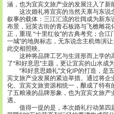
涵，也为宜宾文旅产业的发展注入了新
这次婚礼将宜宾的当然天禀与东说念
叙事的载体：三江汇流的壮阔成为新东说
布景，冠英古街的青石板路与飞檐雕花
正，重现 “十里红妆”的古典考究；合江
一城”的地舆标志，无东说念主机饰演
此交相照映。
这种将品牌工艺与生涯形而上学的高
了“和好意思”主题，更让宜宾的山水成为
“和好意思婚礼”文化IP的打造，是
宾文旅产业发展的紧迫举措。通过将企
化、宜宾文旅资源相统一，酿成了特有
了五粮液的品牌形象，也为宜宾文旅产
遇。
值得一提的是，本次婚礼行动第四届