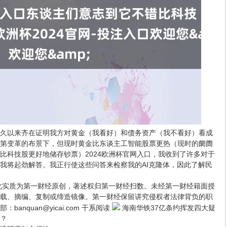
久以来齐在证明我方对黄金（我看好）和债务资产（我不看好）看成
第变革的布景下，但现时黄金比东谈主工智能股票更热（现时的阛阓
比科技股更好地储存钞票）2024欧洲杯官网入口，我收到了许多对于
我将起劲解答。我正行使这些问答来检察我的AI克隆体，因此了解民
此实质为第一财经原创，著述权归第一财经扫数。未经第一财经籍面授
载、摘编、复制或缔造镜像。第一财经保留讲究侵权者法律背负的职
nquan@yicai.com 干系阅读
海南华铁37亿条约挥发四大疑
？