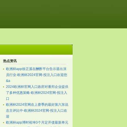
热点资讯
欧洲杯app徐正溪在酬酢平台告示退出演
员行业-欧洲杯2024官网-投注入口欢迎您
&a
2024欧洲杯官网入口政府对番邦企业提供
了多种优惠策略-欧洲杯2024官网-投注入
口
欧洲杯2024官网在上赛季的最好第六东说
念主评比中-欧洲杯2024官网-投注入口欢
迎
欧洲杯app博时裕坤3个月定开债最新单元