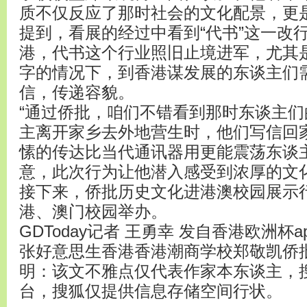
质不仅反应了那时社会的文化配景，更
提到，看展的经过中看到“代书”这一改
港，代书这个行业照旧止境进军，尤其
字的情况下，到香港谋发展的东谈主们
信，传递容貌。
“通过侨批，咱们不错看到那时东谈主
主离开家乡去外地营生时，他们写信回
愫的传达比当代通讯器用更能震荡东谈
意，此次行为让他潜入感受到浓厚的文
接下来，侨批历史文化进港澳校园展示
港、澳门校园举办。
GDToday记者 王勇幸 发自香港欧洲杯a
张好意思生香港香港潮商学校郑敬凯侨
明：该文不雅点仅代表作家本东谈主，
台，搜狐仅提供信息存储空间行状。