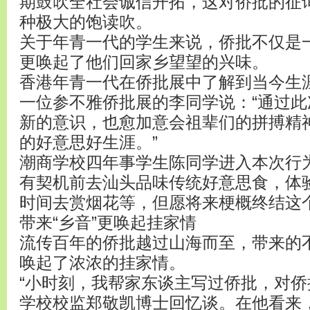
期鼓吹全社会诚信开拓，这对侨批的征
种极大的饱读吹。
关于年青一代的学生来说，侨批不仅是
更唤起了他们回家乡望望的兴味。
香港年青一代在侨批展中了解到当今生
一位参不雅侨批展的李同学说：“通过
新的意识，也愈加意会祖辈们的拼搏精
的好意思好生涯。”
潮商学校四年事学生陈同学进入本次行
有契机前去汕头品味传统好意思食，体
时间去赏烟花等，但愿将来梗概终结这个
带来“乡音”更唤起挂家情
流传百年的侨批越过山海而至，带来的不
唤起了浓浓的挂家情。
“小时刻，我帮家东谈主写过侨批，对侨
学校校监郑敬凯博士回忆谈。在他看来