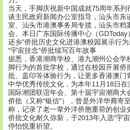
力。
当天，手脚庆祝新中国成就75周年系列
谈主民政府新闻办公室指导，汕头市东
室、汕头市港澳事务局专揽，汕头市档
会、本日广东国际传播中心（GDToday
还乡”侨批历史文化进港澳校园展示行
“宇宙挂念”侨批续写百年故事
据悉，香港潮商学校、港九潮州公会学
脚行为的首批学校，通过在校园开展侨
批、盖印等体验行为，让更多香港澳门
中华优秀传统文化，为本年11月18日
国际潮团联谊年会、第十届宇宙潮商大
侨批（又称“银信”），曾是外洋华裔寄
称，记录了老一辈外洋侨胞重荷的创业
侨批文化耐久弥新，于2013年入选“宇
停怡悦重祈望。