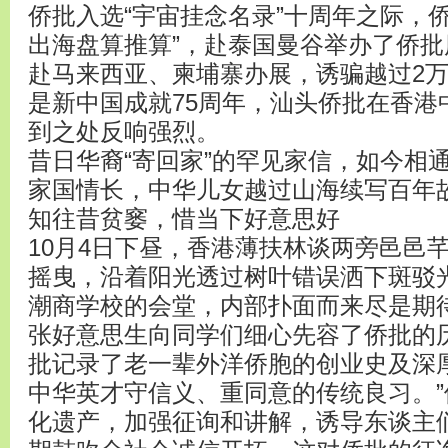
侨批入选“宇宙挂念名录”十周年之际，
出海盘算推算”，赴泰国曼谷举办了侨批
赴马来西亚、柬埔寨办展，诱骗越过2
是新中国成就75周年，汕头侨批在香港
到之处反响强烈。
昔日华裔“寄回家”的罕见家信，如今相通
家国情长，中华儿女越过山海续写百年
知往昔贫窭，惜当下好意思好
10月4日下昼，香港薄扶林谈两旁邑邑
摇曳，沿着阳光透过树叶错误洒下斑驳
潮商学校的会堂，内部扑面而来尽是期
张好意思生向同学们细心先容了侨批的
批记录了老一辈外洋侨胞的创业史及深
中华英才守信义、重同意的传统良习。
化遗产，加强征询和讲解，诱导东谈主