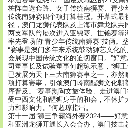
本届赛事眩惑13个国度及地区的21支
桩阵自选套路、女子传统南狮赛、青少
传统南狮赛四个项打算桂冠。开幕式最
径，澳门龙狮代表队及上海市舞龙队共同
两支军队曾屡次进入亚锦赛、世锦赛等
率先登场的“青少年传统南狮赛”技俩。
“赛事是澳门多年来系统鼓动狮艺文化
会展现中国传统文化的迫切窗口。”好
司董事长及试验董事何超琼示意，“狮王
已发展为天下三大南狮赛事之一，亦然
项打算赛事，引颈澳门岭南醒狮文化朝
序普及。“赛事熏陶文旅体验、走进澳
受中西文化和醒狮身手的和会，不休扩
力和影响力。”何超琼指出。
第十一届“狮王争霸海外赛2024——好
和亚洲龙狮开通长入会合办，澳门技击