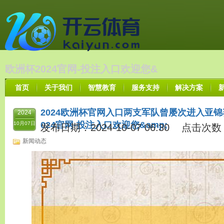
欧洲杯2024官网-投注入口欢迎您&
首页
关于我们
智慧教育
服务支持
解决方案
2024欧洲杯官网入口两支军队曾屡次进入亚锦
2024
024官网-投注入口欢迎您&amp;
10月07日
发布日期：2024-10-07 06:30 点击次数
新闻动态