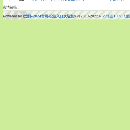
友情链接：
Powered by
欧洲杯2024官网-投注入口欢迎您&
@2013-2022
RSS地图
HTML地