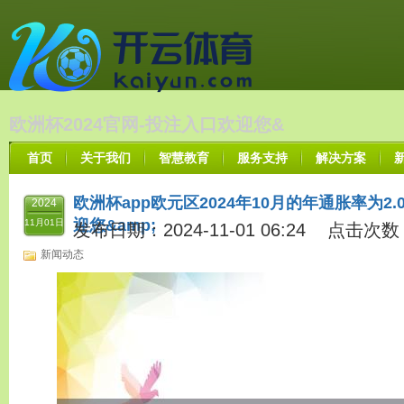
欧洲杯2024官网-投注入口欢迎您&
首页
关于我们
智慧教育
服务支持
解决方案
欧洲杯app欧元区2024年10月的年通胀率为2.
2024
迎您&amp;
11月01日
发布日期：2024-11-01 06:24 点击次数
新闻动态