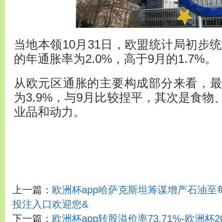
当地本领10月31日，欧盟统计局初步统计
的年通胀率为2.0%，高于9月的1.7%。
从欧元区通胀的主要构成部分来看，最
为3.9%，与9月比较捏平，其次是食
业品和动力。
上一篇：
欧洲杯app哈萨克斯坦筹谋增产石油至每年
投注入口欢迎您&
下一篇：
欧洲杯app转股溢价率73.71%-欧洲杯