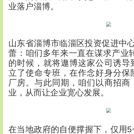
业落户淄博。
山东省淄博市临淄区投资促进中心
蕾：咱们多年来一直在谋求产业转
的时候，就将遨博这家公司诱导
立了使命专班，在作念好身分保
厂房。与此同期，咱们以商招商
业，从而让企业宽心发展。
在当地政府的自便撑握下，仅用5