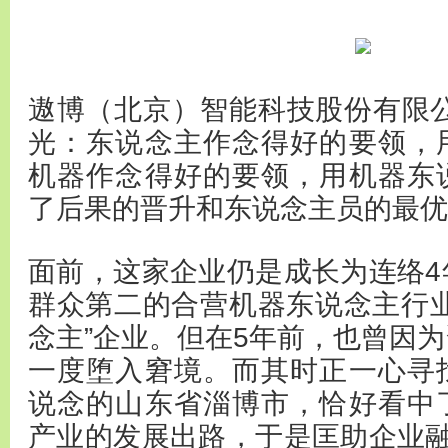
遨博（北京）智能科技股份有限公
光：东说念主作念得好的要领，
机器作念得好的要领，用机器东
了后果的晋升和东说念主员的最优
面前，这家企业仍是成长为连络4
群众第二的合营机器东说念主行业
念主”企业。但在5年前，也曾因
一度堕入窘境。而其时正一心寻
说念的山东省淄博市，恰好看中
产业的发展出路，于是匡助企业融