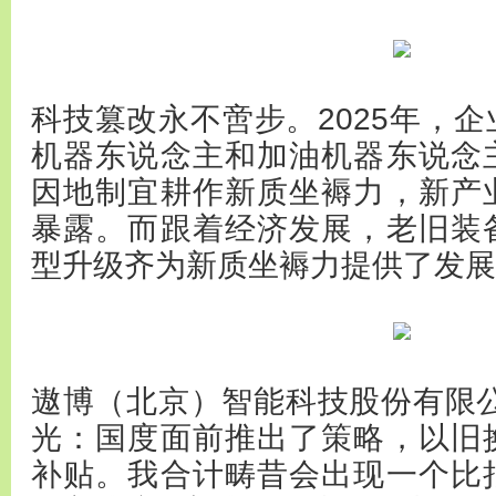
科技篡改永不啻步。2025年，
机器东说念主和加油机器东说念
因地制宜耕作新质坐褥力，新产
暴露。而跟着经济发展，老旧装
型升级齐为新质坐褥力提供了发展
遨博（北京）智能科技股份有限公
光：国度面前推出了策略，以旧
补贴。我合计畴昔会出现一个比