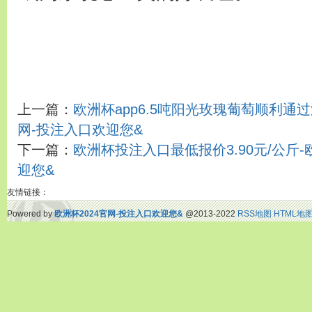
上一篇：
欧洲杯app6.5吨阳光玫瑰葡萄顺利通过
网-投注入口欢迎您&
下一篇：
欧洲杯投注入口最低报价3.90元/公斤-
迎您&
友情链接：
Powered by
欧洲杯2024官网-投注入口欢迎您&
@2013-2022
RSS地图
HTML地