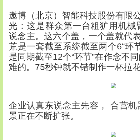
遨博（北京）智能科技股份有限公
光：这是群众第一台粗犷用机械
说念主。这六个盖，一个盖就代表
荒是一套截至系统截至两个6“环
是同期截至12个“环节”在作念不
难的。75秒钟就不错制作一杯拉
企业认真东说念主先容， 合营机
景正在不断扩张。