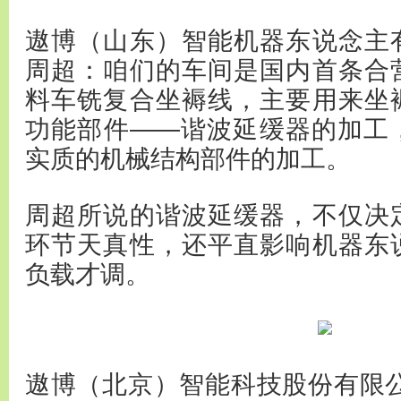
遨博（山东）智能机器东说念主
周超：咱们的车间是国内首条合
料车铣复合坐褥线，主要用来坐
功能部件——谐波延缓器的加工
实质的机械结构部件的加工。
周超所说的谐波延缓器，不仅决
环节天真性，还平直影响机器东
负载才调。
遨博（北京）智能科技股份有限公