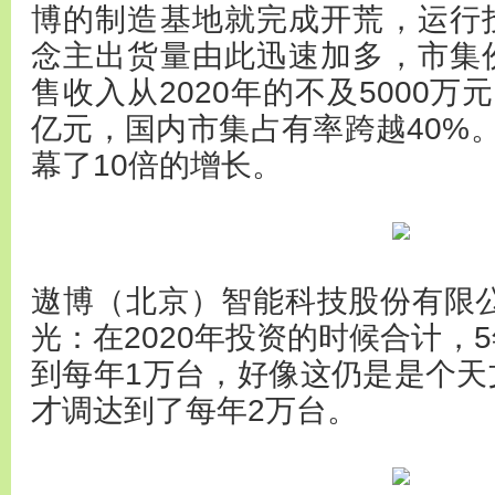
博的制造基地就完成开荒，运行
念主出货量由此迅速加多，市集
售收入从2020年的不及5000万元
亿元，国内市集占有率跨越40%
幕了10倍的增长。
遨博（北京）智能科技股份有限公
光：在2020年投资的时候合计，
到每年1万台，好像这仍是是个天
才调达到了每年2万台。