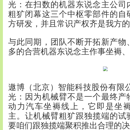
光：在扫数的机器东说念主公司
粗犷闭幕这三个中枢零部件的自
方研发，并且常识产权齐是我方的
与此同期，团队不断开拓新产物
多的合营机器东说念主作事坐褥、
遨博（北京）智能科技股份有限公
光：因为机械臂不是一个最终产
动力汽车坐褥线上，它即是坐
主。让机械臂粗犷跟独揽端的试
要咱们跟独揽端聚积推出合理的决