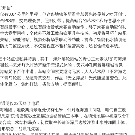
开创”
3.84公里的里程，但这条地铁革新澄莹却领先终显然5大“开创”，
合PIS屏、交易理会屏、照明灯带，提高站台的艺术性和好意思不雅
智能管事中心，通过智能语音或乘客自助操作，终了乘客自动应付功
舍大意型闸机，全体外不雅工致前锋更具科技感。初度将灵巧车站系
关站、智能巡站、视频分析场景联动等功能，提高了智能化水情切运
防火门监控系统，不仅监视直不雅和运营高效，还省俭缔造本钱。
站点也独具特质，其中，‌海外邮轮港站的野心主元素联结“海湾海
海潮弧线与艺术灯光打造环绕千里浸式体验，天花冲孔网板展现城市风
港站足下百年小港，车站空间索要港湾元素，人人艺术品《不雅海之
下青岛轮渡，见证青黄交易。作品《光之浮思》光效随温度变色。此
体化野心，集约打法，省俭占地，提高便利。
通明仅22天终了电通
海地段，地谈离海最近处仅有七米，针对近海施工问题，咱们自主改
尺度’‘滨海淤泥砂土互层边坡锚管施工本事’，在填海地层中初度取舍T
喷复合式止水结构局势，初度取舍长锚管深层边坡注浆止水并加固土体，
司形貌总工吕洪礼先容。