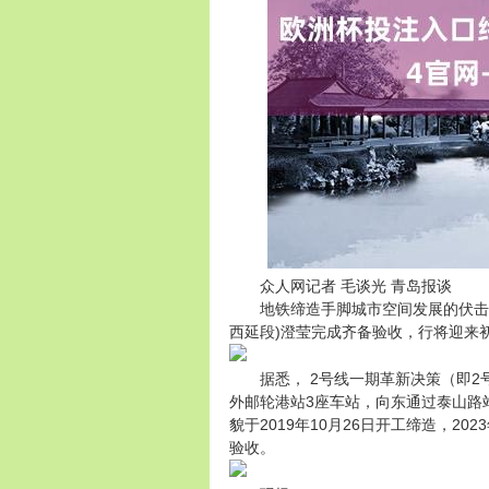
众人网记者 毛谈光 青岛报谈
地铁缔造手脚城市空间发展的伏击一
西延段)澄莹完成齐备验收，行将迎来
据悉， 2号线一期革新决策（即2号
外邮轮港站3座车站，向东通过泰山路
貌于2019年10月26日开工缔造，202
验收。