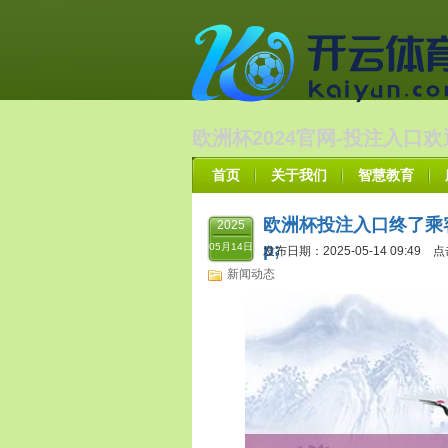
欧洲杯2024官网-投注入口欢
首页
关于我们
智慧教育
欧洲杯投注入口终了乘客
2025
p;
05月14日
发布日期：2025-05-14 09:49 
新闻动态