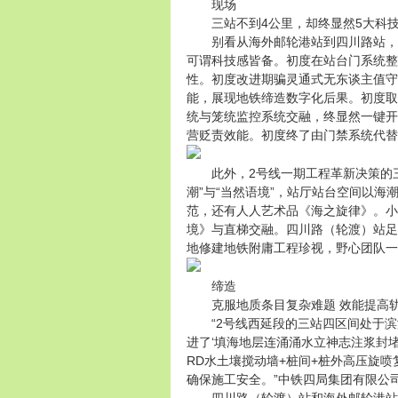
现场
三站不到4公里，却终显然5大科技“
别看从海外邮轮港站到四川路站，仅有
可谓科技感皆备。初度在站台门系统整
性。初度改进期骗灵通式无东谈主值守
能，展现地铁缔造数字化后果。初度取
统与笼统监控系统交融，终显然一键开
营贬责效能。初度终了由门禁系统代替
此外，2号线一期工程革新决策的三个
潮”与“当然语境”，站厅站台空间以
范，还有人人艺术品《海之旋律》。小
境》与直梯交融。四川路（轮渡）站足
地修建地铁附庸工程珍视，野心团队一
缔造
克服地质条目复杂难题 效能提高轨
“2号线西延段的三站四区间处于滨
进了‘填海地层连涌涌水立神志注浆封堵
RD水土壤搅动墙+桩间+桩外高压旋
确保施工安全。”中铁四局集团有限公