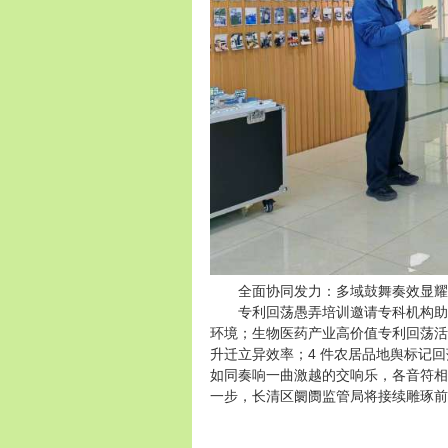
全面协同发力：多域鼓舞奏效显耀
专利回荡愚弄培训邀请专科机构助力 
环境；生物医药产业高价值专利回荡活动
升迁立异效率；4 件农居品地舆标记
如同奏响一曲激越的交响乐，各音符相
一步，长清区阛阓监管局将接续雕琢前