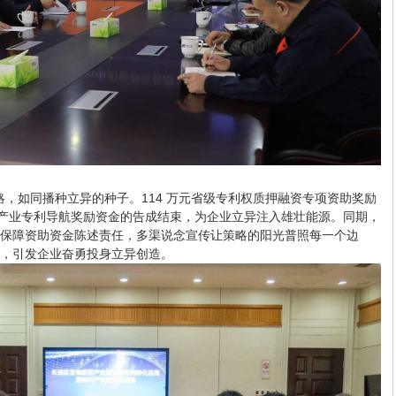
如同播种立异的种子。114 万元省级专利权质押融资专项资助奖励
装备产业专利导航奖励资金的告成结束，为企业立异注入雄壮能源。同期，
保障资助资金陈述责任，多渠说念宣传让策略的阳光普照每一个边
，引发企业奋勇投身立异创造。