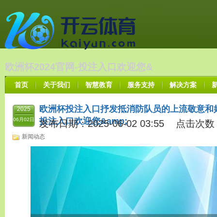
欧洲杯2024官网-投注入口欢迎您&
首页
关于我们
智慧教育
服务支持
解决方案
欧洲杯投注入口抒发抵消防队员的上流敬意和好意
2025
投注入口欢迎您&amp;
06月02日
发布日期：2025-06-02 03:55 点击次数
新闻动态