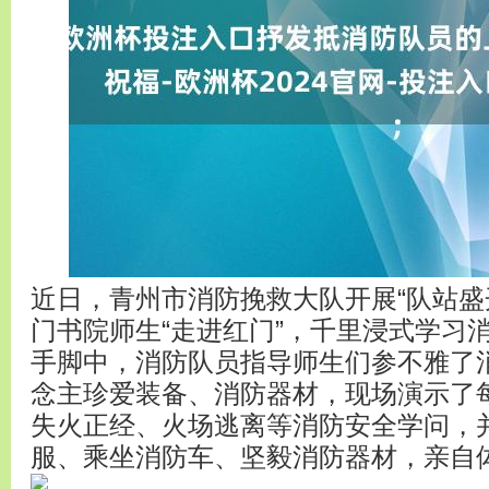
近日，青州市消防挽救大队开展“队站盛
门书院师生“走进红门”，千里浸式学习
手脚中，消防队员指导师生们参不雅了
念主珍爱装备、消防器材，现场演示了
失火正经、火场逃离等消防安全学问，
服、乘坐消防车、坚毅消防器材，亲自