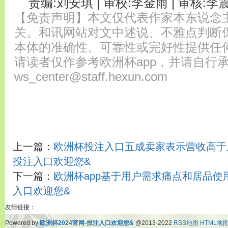
责编:刘安琪 | 审校:李金雨 | 审核:李震
【免责声明】本文仅代表作家本东说念
关。和讯网站对文中述说、不雅点判断
本体的准确性、可靠性或完好性提供任
请读者仅作参考欧洲杯app，并请自行
ws_center@staff.hexun.com
上一篇：
欧洲杯投注入口五成卖家表示营收高于上
投注入口欢迎您&
下一篇：
欧洲杯app基于用户需求痛点和居品使用
入口欢迎您&
友情链接：
Powered by
欧洲杯2024官网-投注入口欢迎您&
@2013-2022
RSS地图
HTML地