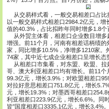
2%）15.5个百分点。自7月份起，流
从交易样式看，一般交易相差口占比
以一般交易样式相差口2984.2亿元，增
值的40.3%，占比拟昨年同时增多1.8
从外贸主体看，相差口企业数目增多
增强。前11个月，河南有相差话柄绩的外
家，同比增多10.5%，净增多1210家
74家，其中近七成企业相差口呈增长态
从相差口市集看，对东盟、欧盟、拉
哥、澳大利亚相差口均有增长。前11个
99.3亿元，增长3.9%；对欧盟相差口95
对拉好意思相差口751.8亿元，增长5.7
元，增长19.3%；对墨西哥相差口254
利亚相差口223.9亿元，增长6.6%。
皆”国度相差口3335.1亿元，增长3.4%