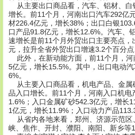
从主要出口商品看，汽车、铝材、白
增长。前11个月，河南出口汽车292亿元
材226.4亿元，增长38%；出口白银103
口产品91.8亿元，增长12.6%。汽车
速增长是前11个月外贸出口主要亮点，出
元，拉升全省外贸出口增速3.2个百分点
此外，在新动能方面，前11个月，河南
5亿元，增长15.5%。其中，出口电动汽车
6%。
从主要入口商品看，机电产品、金属
品入口增长。前11个月，河南入口机电产品
1.6%；入口金属矿砂542.3亿元，增长1
1亿元，增长11.9%；入口动力产品113.
从省内各地来看，郑州、济源示范区
峡、焦作、开封、濮阳、南阳、新乡等1