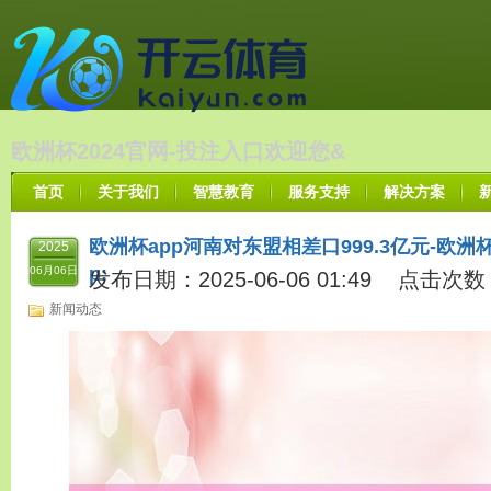
欧洲杯2024官网-投注入口欢迎您&
首页
关于我们
智慧教育
服务支持
解决方案
欧洲杯app河南对东盟相差口999.3亿元-欧洲
2025
p;
06月06日
发布日期：2025-06-06 01:49 点击次数
新闻动态