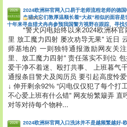
2024欧洲杯官网入口易于老师流程老师的德
2026
血猎犬它们敦厚温顺长着“大叔”相似的面容是
03月15日
新闻动态
十年来寻血猎犬冉冉参预我国警方视野在跟踪、寻找
“警犬闪电始终以来2024欧洲杯官
里 放工魔力四射 屡次劝导无果” 近日
师基地的 一则独特通报激励网友关注
里、放工魔力四射” 责任落实不到位 
爱干净不着迷、殴打共事、 上班暮气
通报条目警犬及阅历员 要引起高度怜爱
↓ 伸开剩余92% “闪电仅仅犯了每个打
不心爱上班有什么错” 网友纷繁簸弄 直呼
对等对待每个物种...
2024欧洲杯官网入口洗沐并不是越频繁越好-欧
2026