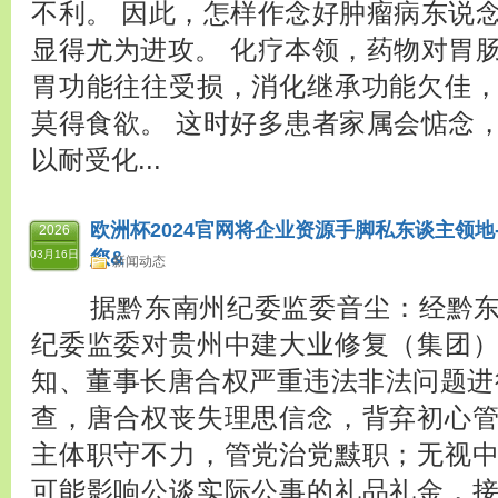
不利。 因此，怎样作念好肿瘤病东说
显得尤为进攻。 化疗本领，药物对胃
胃功能往往受损，消化继承功能欠佳
莫得食欲。 这时好多患者家属会惦念
以耐受化...
欧洲杯2024官网将企业资源手脚私东谈主领地-
2026
您&
03月16日
新闻动态
据黔东南州纪委监委音尘：经黔东
纪委监委对贵州中建大业修复（集团
知、董事长唐合权严重违法非法问题进
查，唐合权丧失理思信念，背弃初心
主体职守不力，管党治党黩职；无视
可能影响公谈实际公事的礼品礼金，