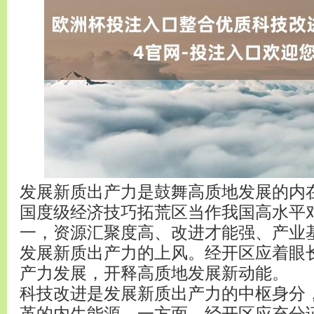
发展新质出产力是鼓舞高质地发展的内
国度级经济技巧拓荒区当作我国高水平
一，资源汇聚度高、改进才能强、产业
发展新质出产力的上风。经开区应着眼
产力发展，开释高质地发展新动能。
科技改进是发展新质出产力的中枢身分